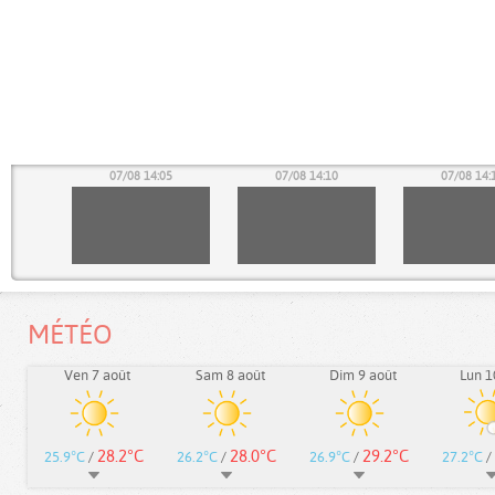
00
07/08 14:05
07/08 14:10
07/08 14:
MÉTÉO
Ven 7 août
Sam 8 août
Dim 9 août
Lun 1
28.2°C
28.0°C
29.2°C
25.9°C
/
26.2°C
/
26.9°C
/
27.2°C
/