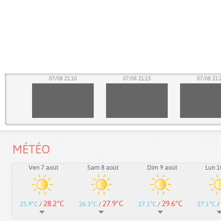
05
07/08 21:10
07/08 21:15
07/08 21:
MÉTÉO
Ven 7 août
Sam 8 août
Dim 9 août
Lun 1
28.2°C
27.9°C
29.6°C
25.9°C
/
26.3°C
/
27.1°C
/
27.1°C
/