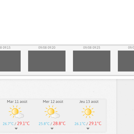
8 09:15
09/08 09:20
09/08 09:25
09/
Mar 11 août
Mer 12 août
Jeu 13 août
29.1°C
28.8°C
29.1°C
26.7°C
/
25.8°C
/
26.1°C
/