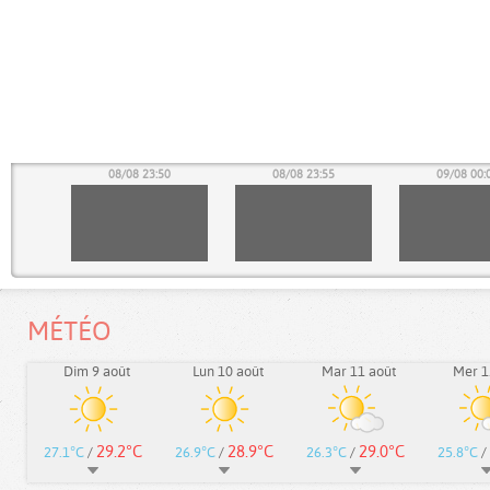
45
08/08 23:50
08/08 23:55
09/08 00:
MÉTÉO
Dim 9 août
Lun 10 août
Mar 11 août
Mer 1
29.2°C
28.9°C
29.0°C
27.1°C
/
26.9°C
/
26.3°C
/
25.8°C
/