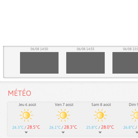
45
06/08 14:50
06/08 14:55
06/08 15:
MÉTÉO
Jeu 6 août
Ven 7 août
Sam 8 août
Dim 9
28.5°C
28.3°C
28.0°C
26.3°C
/
26.1°C
/
25.8°C
/
26.8°C
/