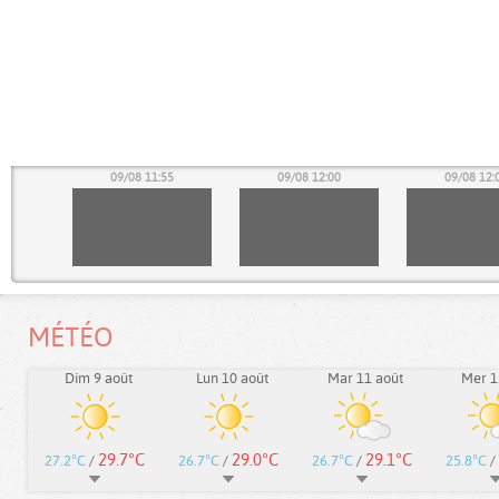
50
09/08 11:55
09/08 12:00
09/08 12:
MÉTÉO
Dim 9 août
Lun 10 août
Mar 11 août
Mer 1
29.7°C
29.0°C
29.1°C
27.2°C
/
26.7°C
/
26.7°C
/
25.8°C
/