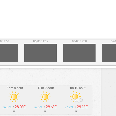
8 11:50
06/08 11:55
06/08 12:00
06/
Sam 8 août
Dim 9 août
Lun 10 août
28.0°C
29.6°C
29.1°C
26.0°C
/
26.8°C
/
27.2°C
/