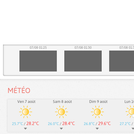
20
07/08 01:25
07/08 01:30
07/08 01:
MÉTÉO
Ven 7 août
Sam 8 août
Dim 9 août
Lun 1
28.2°C
28.4°C
29.6°C
25.7°C
/
26.0°C
/
26.8°C
/
27.2°C
/