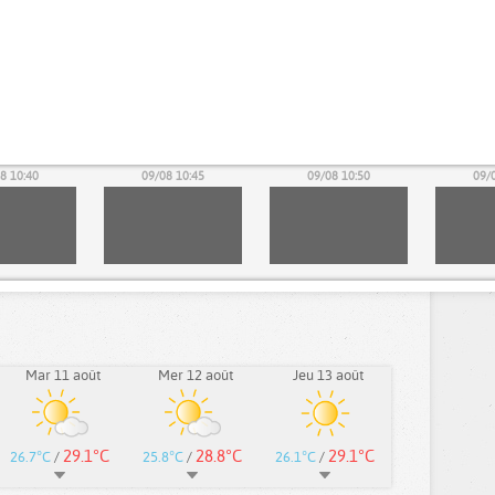
8 10:40
09/08 10:45
09/08 10:50
09/
Mar 11 août
Mer 12 août
Jeu 13 août
29.1°C
28.8°C
29.1°C
26.7°C
/
25.8°C
/
26.1°C
/