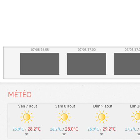
50
07/08 16:55
07/08 17:00
07/08 17:
MÉTÉO
Ven 7 août
Sam 8 août
Dim 9 août
Lun 1
28.2°C
28.0°C
29.2°C
25.9°C
/
26.2°C
/
26.9°C
/
27.2°C
/