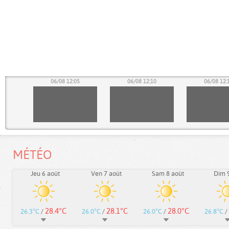
00
06/08 12:05
06/08 12:10
06/08 12:
MÉTÉO
Jeu 6 août
Ven 7 août
Sam 8 août
Dim 9
28.4°C
28.1°C
28.0°C
26.3°C
/
26.0°C
/
26.0°C
/
26.8°C
/