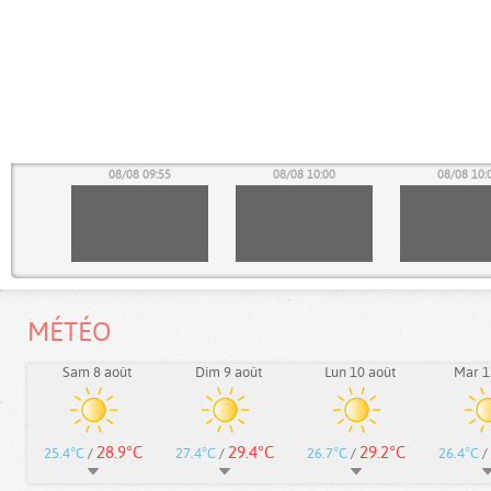
50
08/08 09:55
08/08 10:00
08/08 10:
MÉTÉO
Sam 8 août
Dim 9 août
Lun 10 août
Mar 1
28.9°C
29.4°C
29.2°C
25.4°C
/
27.4°C
/
26.7°C
/
26.4°C
/