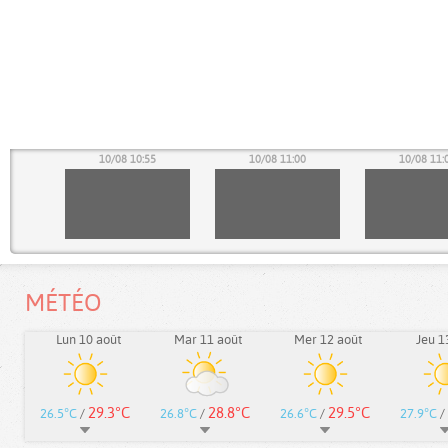
50
10/08 10:55
10/08 11:00
10/08 11:
MÉTÉO
Lun 10 août
Mar 11 août
Mer 12 août
Jeu 1
29.3°C
28.8°C
29.5°C
26.5°C
/
26.8°C
/
26.6°C
/
27.9°C
/