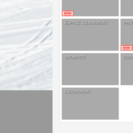
ESPACE LUDONORDIC
PAN
SNOWKITE
ESP
LUDONORDIC