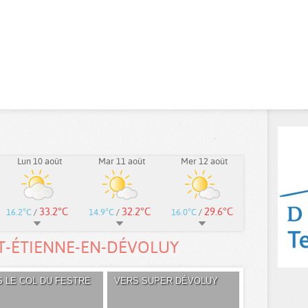
Lun 10 août
Mar 11 août
Mer 12 août
33.2°C
32.2°C
29.6°C
16.2°C
/
14.9°C
/
16.0°C
/
NT-ÉTIENNE-EN-DÉVOLUY
 LE COL DU FESTRE
VERS SUPER DÉVOLUY