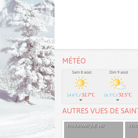
MÉTÉO
Sam 8 août
Dim 9 août
32.7°C
32.5°C
14.6°C
/
16.3°C
/
AUTRES VUES DE SAI
PANORAMIQUE HD
VERS