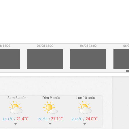
8 14:00
06/08 15:00
06/08 16:00
06/
Sam 8 août
Dim 9 août
Lun 10 août
21.4°C
27.1°C
24.0°C
16.1°C
/
19.7°C
/
20.6°C
/