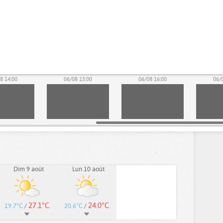
8 14:00
06/08 15:00
06/08 16:00
06/
Dim 9 août
Lun 10 août
27.1°C
24.0°C
19.7°C
/
20.6°C
/