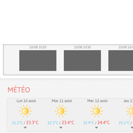
10
10/08 10:20
10/08 10:30
10/08 10:
MÉTÉO
Lun 10 août
Mar 11 août
Mer 12 août
Jeu 1
23.3°C
23.4°C
24.4°C
21.2°C
/
22.3°C
/
22.9°C
/
23.1°C
/