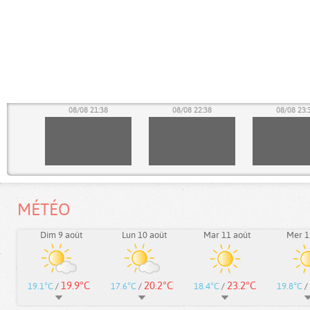
38
08/08 21:38
08/08 22:38
08/08 23:
MÉTÉO
Dim 9 août
Lun 10 août
Mar 11 août
Mer 1
19.9°C
20.2°C
23.2°C
19.1°C
/
17.6°C
/
18.4°C
/
19.8°C
/