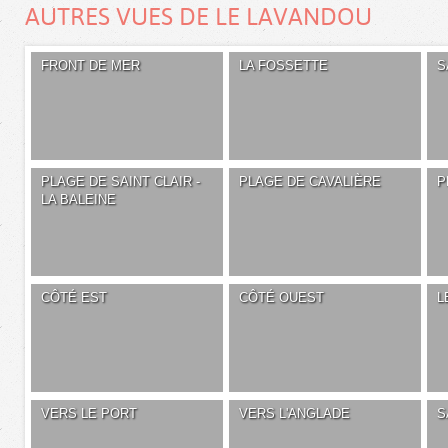
AUTRES VUES DE LE LAVANDOU
FRONT DE MER
LA FOSSETTE
S
PLAGE DE SAINT CLAIR -
PLAGE DE CAVALIÈRE
P
LA BALEINE
CÔTÉ EST
CÔTÉ OUEST
L
VERS LE PORT
VERS L'ANGLADE
S