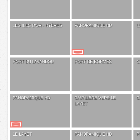
LES ILES D'OR - HYÈRES
PANORAMIQUE HD
L
PORT DU LAVANDOU
PORT DE BORMES
C
PANORAMIQUE HD
CAVALIÈRE VERS LE
C
LAYET
LE LAYET
PANORAMIQUE HD
P