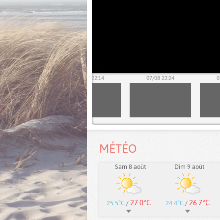
07/08 22:04
07/08 22:14
07/08 22:24
0
MÉTÉO
Sam 8 août
Dim 9 août
27.0°C
26.7°C
25.5°C
/
24.4°C
/