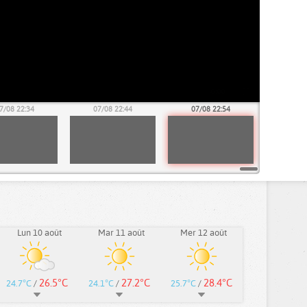
7/08 22:34
07/08 22:44
07/08 22:54
Lun 10 août
Mar 11 août
Mer 12 août
26.5°C
27.2°C
28.4°C
24.7°C
/
24.1°C
/
25.7°C
/