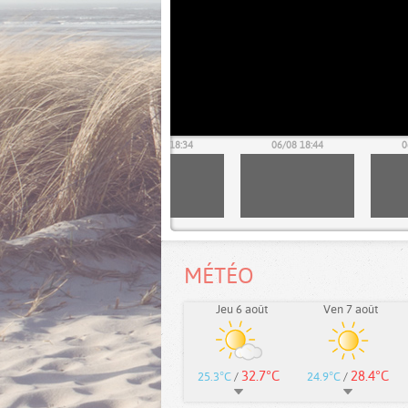
06/08 18:24
06/08 18:34
06/08 18:44
0
MÉTÉO
Jeu 6 août
Ven 7 août
32.7°C
28.4°C
25.3°C
/
24.9°C
/