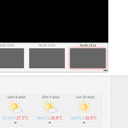
6/08 18:54
06/08 19:04
06/08 19:14
Sam 8 août
Dim 9 août
Lun 10 août
27.3°C
26.8°C
26.0°C
25.5°C
/
24.4°C
/
24.2°C
/