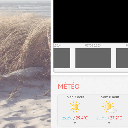
07/08 13:04
07/08 13:14
07/08 13:24
0
MÉTÉO
Ven 7 août
Sam 8 août
29.4°C
27.2°C
25.2°C
/
25.7°C
/