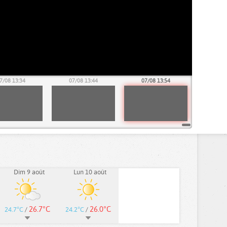
7/08 13:34
07/08 13:44
07/08 13:54
Dim 9 août
Lun 10 août
26.7°C
26.0°C
24.7°C
/
24.2°C
/