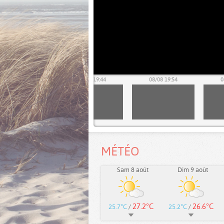
08/08 19:34
08/08 19:44
08/08 19:54
0
MÉTÉO
Sam 8 août
Dim 9 août
27.2°C
26.6°C
25.7°C
/
25.2°C
/