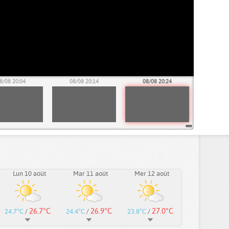
8/08 20:04
08/08 20:14
08/08 20:24
Lun 10 août
Mar 11 août
Mer 12 août
26.7°C
26.9°C
27.0°C
24.7°C
/
24.4°C
/
23.8°C
/