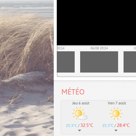
06/08 20:04
06/08 20:14
06/08 20:24
0
MÉTÉO
Jeu 6 août
Ven 7 août
32.5°C
28.4°C
25.3°C
/
25.3°C
/