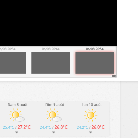
6/08 20:34
06/08 20:44
06/08 20:54
Sam 8 août
Dim 9 août
Lun 10 août
27.2°C
26.8°C
26.0°C
25.4°C
/
24.4°C
/
24.2°C
/