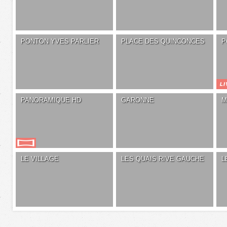
PONTON YVES PARLIER
PLACE DES QUINCONCES
P
PANORAMIQUE HD
GARONNE
M
LE VILLAGE
LES QUAIS RIVE GAUCHE
L