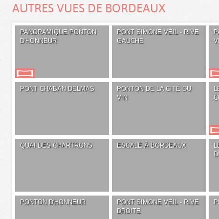
AUTRES VUES DE BORDEAUX
PANORAMIQUE PONTON
PONT SIMONE VEIL - RIVE
P
D'HONNEUR
GAUCHE
V
PONT CHABAN-DELMAS
PONTON DE LA CITÉ DU
L
VIN
C
QUAI DES CHARTRONS
ESCALE À BORDEAUX
L
D
PONTON D'HONNEUR
PONT SIMONE VEIL - RIVE
P
DROITE