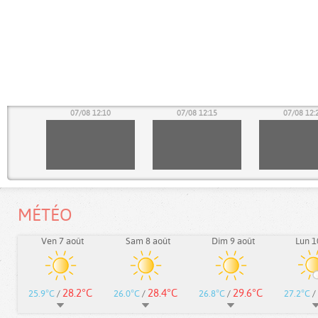
05
07/08 12:10
07/08 12:15
07/08 12:
MÉTÉO
Ven 7 août
Sam 8 août
Dim 9 août
Lun 1
28.2°C
28.4°C
29.6°C
25.9°C
/
26.0°C
/
26.8°C
/
27.2°C
/