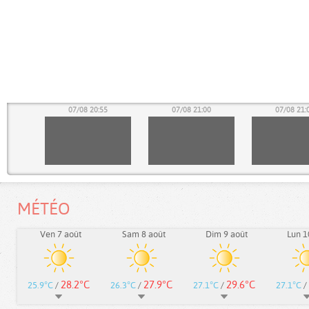
50
07/08 20:55
07/08 21:00
07/08 21:
MÉTÉO
Ven 7 août
Sam 8 août
Dim 9 août
Lun 1
28.2°C
27.9°C
29.6°C
25.9°C
/
26.3°C
/
27.1°C
/
27.1°C
/