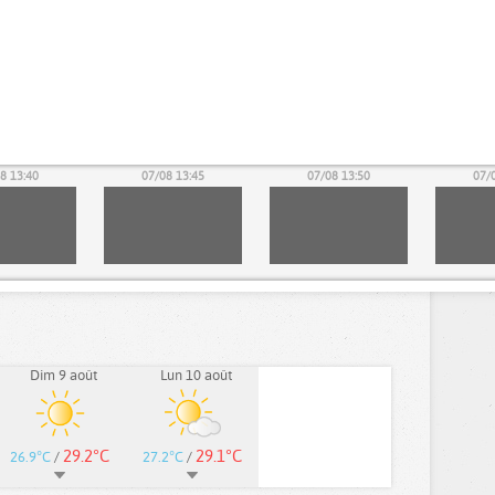
8 13:40
07/08 13:45
07/08 13:50
07/
Dim 9 août
Lun 10 août
29.2°C
29.1°C
26.9°C
/
27.2°C
/