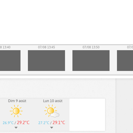
8 13:40
07/08 13:45
07/08 13:50
07/
Dim 9 août
Lun 10 août
29.2°C
29.1°C
26.9°C
/
27.2°C
/