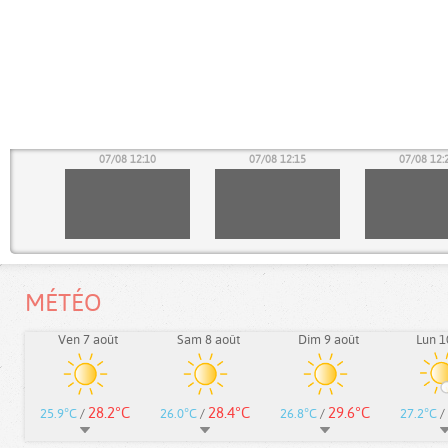
05
07/08 12:10
07/08 12:15
07/08 12:
MÉTÉO
Ven 7 août
Sam 8 août
Dim 9 août
Lun 1
28.2°C
28.4°C
29.6°C
25.9°C
/
26.0°C
/
26.8°C
/
27.2°C
/