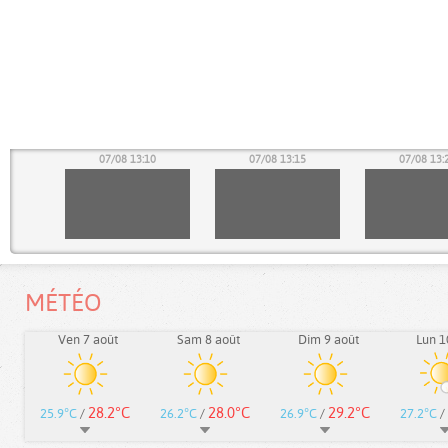
05
07/08 13:10
07/08 13:15
07/08 13:
MÉTÉO
Ven 7 août
Sam 8 août
Dim 9 août
Lun 1
28.2°C
28.0°C
29.2°C
25.9°C
/
26.2°C
/
26.9°C
/
27.2°C
/