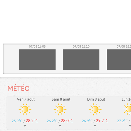
00
07/08 16:05
07/08 16:10
07/08 16:
MÉTÉO
Ven 7 août
Sam 8 août
Dim 9 août
Lun 1
28.2°C
28.0°C
29.2°C
25.9°C
/
26.2°C
/
26.9°C
/
27.2°C
/