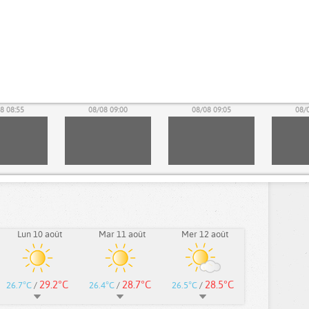
8 08:55
08/08 09:00
08/08 09:05
08/
Lun 10 août
Mar 11 août
Mer 12 août
29.2°C
28.7°C
28.5°C
26.7°C
/
26.4°C
/
26.5°C
/