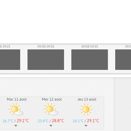
8 09:25
09/08 09:30
09/08 09:35
09/
Mar 11 août
Mer 12 août
Jeu 13 août
29.1°C
28.8°C
29.1°C
26.7°C
/
25.8°C
/
26.1°C
/