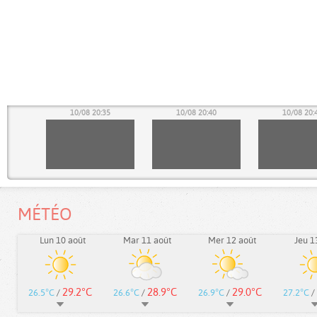
30
10/08 20:35
10/08 20:40
10/08 20:
MÉTÉO
Lun 10 août
Mar 11 août
Mer 12 août
Jeu 1
29.2°C
28.9°C
29.0°C
26.5°C
/
26.6°C
/
26.9°C
/
27.2°C
/