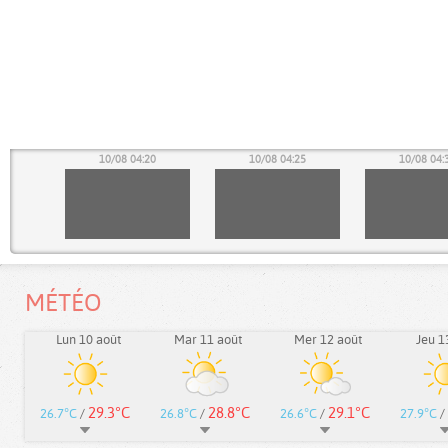
15
10/08 04:20
10/08 04:25
10/08 04:
MÉTÉO
Lun 10 août
Mar 11 août
Mer 12 août
Jeu 1
29.3°C
28.8°C
29.1°C
26.7°C
/
26.8°C
/
26.6°C
/
27.9°C
/