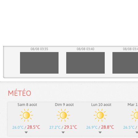
30
08/08 03:35
08/08 03:40
08/08 03:
MÉTÉO
Sam 8 août
Dim 9 août
Lun 10 août
Mar 1
28.5°C
29.1°C
28.8°C
26.0°C
/
27.2°C
/
26.9°C
/
26.5°C
/