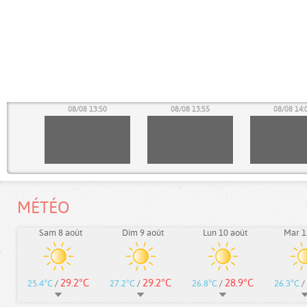
45
08/08 13:50
08/08 13:55
08/08 14:
MÉTÉO
Sam 8 août
Dim 9 août
Lun 10 août
Mar 1
29.2°C
29.2°C
28.9°C
25.4°C
/
27.2°C
/
26.8°C
/
26.3°C
/