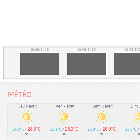
10
06/08 14:15
06/08 14:20
06/08 14:
MÉTÉO
Jeu 6 août
Ven 7 août
Sam 8 août
Dim 9
28.5°C
28.3°C
28.0°C
26.3°C
/
26.1°C
/
25.8°C
/
26.8°C
/