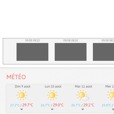
10
09/08 08:15
09/08 08:20
09/08 08:
MÉTÉO
Dim 9 août
Lun 10 août
Mar 11 août
Mer 1
29.7°C
29.0°C
29.1°C
27.2°C
/
26.7°C
/
26.7°C
/
25.8°C
/