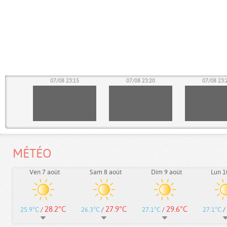
10
07/08 23:15
07/08 23:20
07/08 23:
MÉTÉO
Ven 7 août
Sam 8 août
Dim 9 août
Lun 1
28.2°C
27.9°C
29.6°C
25.9°C
/
26.3°C
/
27.1°C
/
27.1°C
/