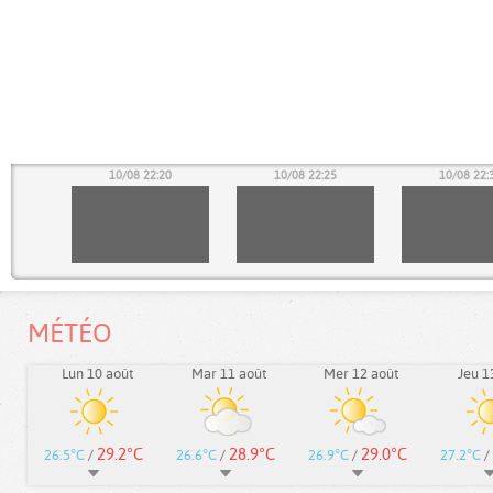
15
10/08 22:20
10/08 22:25
10/08 22:
MÉTÉO
Lun 10 août
Mar 11 août
Mer 12 août
Jeu 1
29.2°C
28.9°C
29.0°C
26.5°C
/
26.6°C
/
26.9°C
/
27.2°C
/