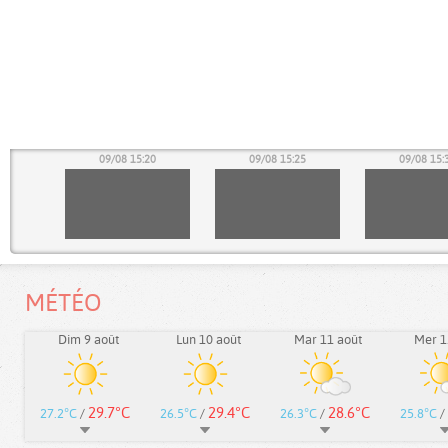
15
09/08 15:20
09/08 15:25
09/08 15:
MÉTÉO
Dim 9 août
Lun 10 août
Mar 11 août
Mer 1
29.7°C
29.4°C
28.6°C
27.2°C
/
26.5°C
/
26.3°C
/
25.8°C
/