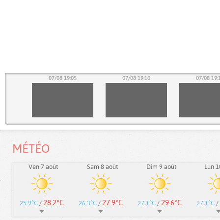
00
07/08 19:05
07/08 19:10
07/08 19:
MÉTÉO
Ven 7 août
Sam 8 août
Dim 9 août
Lun 1
28.2°C
27.9°C
29.6°C
25.9°C
/
26.3°C
/
27.1°C
/
27.1°C
/