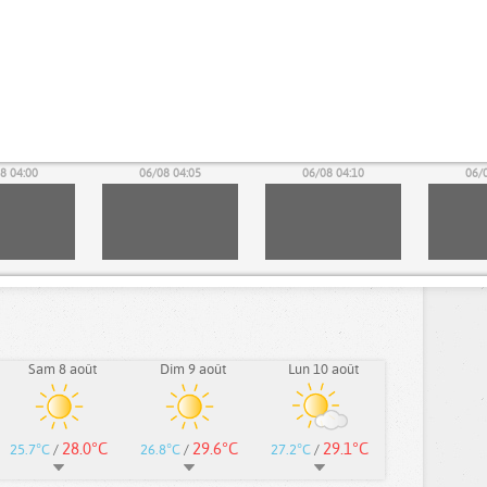
8 04:00
06/08 04:05
06/08 04:10
06/
Sam 8 août
Dim 9 août
Lun 10 août
28.0°C
29.6°C
29.1°C
25.7°C
/
26.8°C
/
27.2°C
/