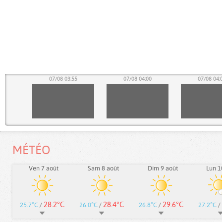
50
07/08 03:55
07/08 04:00
07/08 04:
MÉTÉO
Ven 7 août
Sam 8 août
Dim 9 août
Lun 1
28.2°C
28.4°C
29.6°C
25.7°C
/
26.0°C
/
26.8°C
/
27.2°C
/