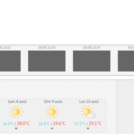
8 10:25
06/08 10:30
06/08 10:35
06/
Sam 8 août
Dim 9 août
Lun 10 août
28.0°C
29.6°C
29.1°C
26.0°C
/
26.8°C
/
27.2°C
/