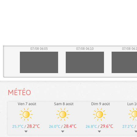
00
07/08 06:05
07/08 06:10
07/08 06:
MÉTÉO
Ven 7 août
Sam 8 août
Dim 9 août
Lun 1
28.2°C
28.4°C
29.6°C
25.7°C
/
26.0°C
/
26.8°C
/
27.2°C
/