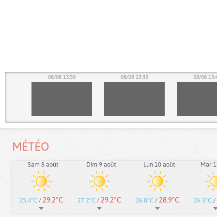
25
08/08 13:30
08/08 13:35
08/08 13:
MÉTÉO
Sam 8 août
Dim 9 août
Lun 10 août
Mar 1
29.2°C
29.2°C
28.9°C
25.4°C
/
27.2°C
/
26.8°C
/
26.3°C
/