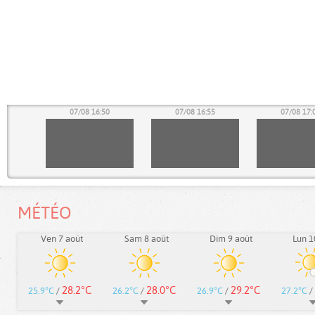
45
07/08 16:50
07/08 16:55
07/08 17:
MÉTÉO
Ven 7 août
Sam 8 août
Dim 9 août
Lun 1
28.2°C
28.0°C
29.2°C
25.9°C
/
26.2°C
/
26.9°C
/
27.2°C
/